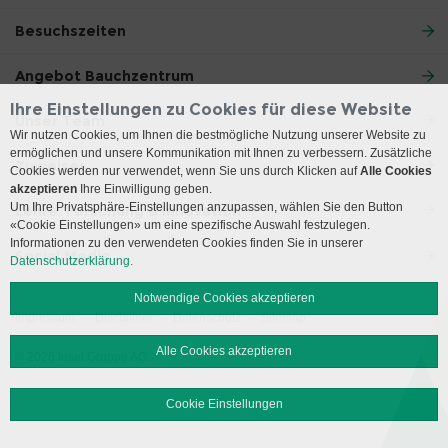
Besuchszeiten
Angebot Bauchzentrum
Ihre Einstellungen zu Cookies für diese Website
Unser Team
Wir nutzen Cookies, um Ihnen die bestmögliche Nutzung unserer Website zu
ermöglichen und unsere Kommunikation mit Ihnen zu verbessern. Zusätzliche
Zuweiser
Cookies werden nur verwendet, wenn Sie uns durch Klicken auf
Alle Cookies
akzeptieren
Ihre Einwilligung geben.
Um Ihre Privatsphäre-Einstellungen anzupassen, wählen Sie den Button
Lehre, Forschung & Innovation
«Cookie Einstellungen» um eine spezifische Auswahl festzulegen.
Informationen zu den verwendeten Cookies finden Sie in unserer
Social Media
Datenschutzerklärung.
Notwendige Cookies akzeptieren
Impressum
Disclaimer
Datenschutz
Sitemap
Alle Cookies akzeptieren
© 2026 Insel Gruppe AG
Cookie Einstellungen