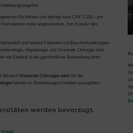
 Fortbildungsangebot.
egebenen Richtlinien und beträgt rund CHF 1'200.- pro
ne Famulanten mehr angenommen. Der Einsatz des
in behandelt und betreut Patienten mit Baucherkrankungen
nterologie, Hepatologie und Viszerale Chirurgie sind
K
nden ein Einblick in die ganzheitliche Behandlung einer
Mi
Se
den Bereich
Viszerale Chirurgie
oder
für die
Un
ologie
bereits im Bewerbungsschreiben anzugeben.
Ins
CH
Em
ersitäten werden bevorzugt.
r
Email
: