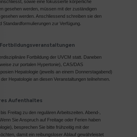
inschliesst, sowie eine fokussierte körperliche
hnen gesehen werden, müssen mit der zuständigen
 gesehen werden. Anschliessend schreiben sie den
nd Standardformulierungen zur Verfügung.
 Fortbildungsveranstaltungen
erdisziplinäre Fortbildung der UVCM statt. Daneben
lsweise zur portalen Hypertonie), CAS/DAS
mposien Hepatologie (jeweils an einem Donnerstagabend)
n der Hepatologie an diesen Veranstaltungen teilnehmen.
hres Aufenthaltes
 bis Freitag zu den regulären Arbeitszeiten. Abend-,
Wenn Sie Anspruch auf Freitage oder Ferien haben
ogie), besprechen Sie bitte frühzeitig mit der
chten, damit ein reibungsloser Ablauf gewährleistet