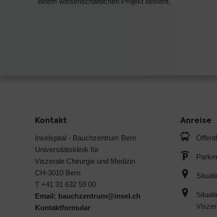
einem wissenschaftlichen Projekt besteht.
Kontakt
Anreise
Inselspital - Bauchzentrum Bern
Öffent
Universitätsklinik für
Parkmö
Viszerale Chirurgie und Medizin
CH-3010 Bern
Situat
T +41 31 632 59 00
Situat
Email:
bauchzentrum@
insel.ch
Viszer
Kontaktformular