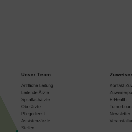
Unser Team
Zuweise
Ärztliche Leitung
Kontakt Zu
Leitende Ärzte
Zuweiserpor
Spitalfachärzte
E-Health
Oberärzte
Tumorboar
Pflegedienst
Newsletter
Assistenzärzte
Veranstaltu
Stellen