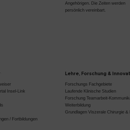
Angehörigen. Die Zeiten werden
persönlich vereinbart.
r
Lehre, Forschung & Innova
weiser
Forschungs Fachgebiete
tal Insel-Link
Laufende Klinische Studien
Forschung Teamarbeit-Kommunika
ds
Weiterbildung
Grundlagen Viszerale Chirurgie &
ngen / Fortbildungen