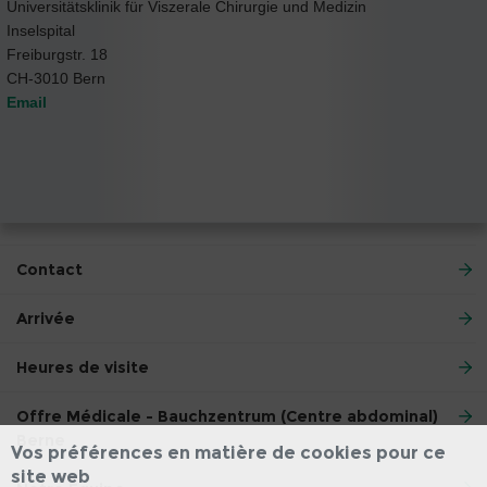
Universitätsklinik für Viszerale Chirurgie und Medizin
Inselspital
Freiburgstr. 18
CH-3010 Bern
Email
Contact
Arrivée
Heures de visite
Offre Médicale - Bauchzentrum (Centre abdominal)
Berne
Vos préférences en matière de cookies pour ce
site web