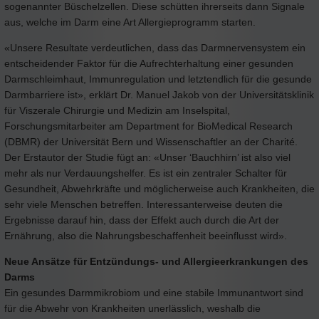
sogenannter Büschelzellen. Diese schütten ihrerseits dann Signale
aus, welche im Darm eine Art Allergieprogramm starten.
«Unsere Resultate verdeutlichen, dass das Darmnervensystem ein
entscheidender Faktor für die Aufrechterhaltung einer gesunden
Darmschleimhaut, Immunregulation und letztendlich für die gesunde
Darmbarriere ist», erklärt Dr. Manuel Jakob von der Universitätsklinik
für Viszerale Chirurgie und Medizin am Inselspital,
Forschungsmitarbeiter am Department for BioMedical Research
(DBMR) der Universität Bern und Wissenschaftler an der Charité.
Der Erstautor der Studie fügt an: «Unser ‘Bauchhirn’ ist also viel
mehr als nur Verdauungshelfer. Es ist ein zentraler Schalter für
Gesundheit, Abwehrkräfte und möglicherweise auch Krankheiten, die
sehr viele Menschen betreffen. Interessanterweise deuten die
Ergebnisse darauf hin, dass der Effekt auch durch die Art der
Ernährung, also die Nahrungsbeschaffenheit beeinflusst wird».
Neue Ansätze für Entzündungs- und Allergieerkrankungen des
Darms
Ein gesundes Darmmikrobiom und eine stabile Immunantwort sind
für die Abwehr von Krankheiten unerlässlich, weshalb die