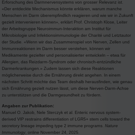
Erforschung des Darmnervensystems von grosser Relevanz ist.
«Der entdeckte Mechanismus könnte erklären, warum manche
Menschen im Darm überempfindlich reagieren und wie wir in Zukunft
gezielt intervenieren können», erklärt Prof. Christoph Klose, Leiter
der Arbeitsgruppe Neuroimmun-Interaktion am Institut für
Mikrobiologie und Infektionsimmunologie der Charité und Letztautor
der Studie. «Wenn wir das Zusammenspiel von Nerven, Zellen und
Immunreaktionen im Darm besser verstehen, können wir
Medikamente gezielter und personalisierter entwickeln – etwa für
Allergien, das Reizdarm-Syndrom oder chronisch-entzündliche
Darmerkrankungen.» Zudem lassen sich diese Reaktionen
möglicherweise durch die Ernährung direkt angehen. In einem
nächsten Schritt möchte das Team deshalb herausfinden, wie genau
sich Ernährung gezielt nutzen lässt, um diese Nerven-Darm-Achse
zu unterstützen und die Darmgesundheit zu fördern.
Angaben zur Publikation:
Manuel O. Jakob, Nele Sterczyk et al. Enteric nervous system-
derived VIP restrains differentiation of LGR5+ stem cells toward the
secretory lineage impeding type 2 immune programs.
Nature
Immunology
, online November 24, 2025.