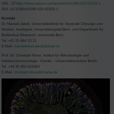
URL:
https://www.nature.com/articles/s41590-025-02325-1
DOI: 10.1038/s41590-025-02325-1
Kontakt
Dr. Manuel Jakob, Universitätsklinik für Viszerale Chirurgie und
Medizin, Inselspital, Universitätsspital Bern, und Department for
BioMedical Research, Universität Bern
Tel: +41 31 664 23 11
E-Mail:
manueloliver.jakob@
insel.ch
Prof. Dr. Christoph Klose, Institut für Mikrobiologie und
Infektionsimmunologie, Charité – Universitätsmedizin Berlin
Tel: +49 30 450 524364
E-Mail:
christoph.klose@
charite.de