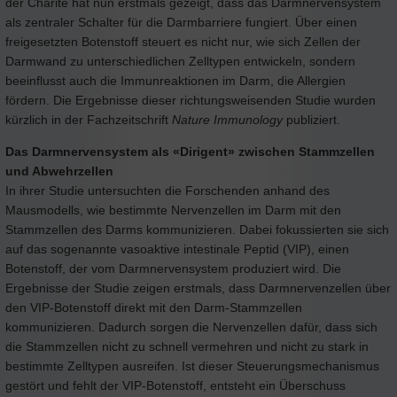
der Charité hat nun erstmals gezeigt, dass das Darmnervensystem
als zentraler Schalter für die Darmbarriere fungiert. Über einen
freigesetzten Botenstoff steuert es nicht nur, wie sich Zellen der
Darmwand zu unterschiedlichen Zelltypen entwickeln, sondern
beeinflusst auch die Immunreaktionen im Darm, die Allergien
fördern. Die Ergebnisse dieser richtungsweisenden Studie wurden
kürzlich in der Fachzeitschrift
Nature Immunology
publiziert.
Das Darmnervensystem als «Dirigent» zwischen Stammzellen
und Abwehrzellen
In ihrer Studie untersuchten die Forschenden anhand des
Mausmodells, wie bestimmte Nervenzellen im Darm mit den
Stammzellen des Darms kommunizieren. Dabei fokussierten sie sich
auf das sogenannte vasoaktive intestinale Peptid (VIP), einen
Botenstoff, der vom Darmnervensystem produziert wird. Die
Ergebnisse der Studie zeigen erstmals, dass Darmnervenzellen über
den VIP-Botenstoff direkt mit den Darm-Stammzellen
kommunizieren. Dadurch sorgen die Nervenzellen dafür, dass sich
die Stammzellen nicht zu schnell vermehren und nicht zu stark in
bestimmte Zelltypen ausreifen. Ist dieser Steuerungsmechanismus
gestört und fehlt der VIP-Botenstoff, entsteht ein Überschuss