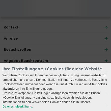
Kontakt
Anreise
Besuchszeiten
Angebot Bauchzentrum
Ihre Einstellungen zu Cookies für diese Website
Unser Team
Wir nutzen Cookies, um Ihnen die bestmögliche Nutzung unserer Website zu
ermöglichen und unsere Kommunikation mit Ihnen zu verbessern. Zusätzliche
Zuweiser
Cookies werden nur verwendet, wenn Sie uns durch Klicken auf
Alle Cookies
akzeptieren
Ihre Einwilligung geben.
Um Ihre Privatsphäre-Einstellungen anzupassen, wählen Sie den Button
Lehre, Forschung & Innovation
«Cookie Einstellungen» um eine spezifische Auswahl festzulegen.
Informationen zu den verwendeten Cookies finden Sie in unserer
Social Media
Datenschutzerklärung.