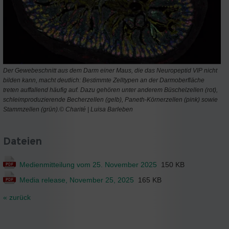
Der Gewebeschnitt aus dem Darm einer Maus, die das Neuropeptid VIP nicht
bilden kann, macht deutlich: Bestimmte Zelltypen an der Darmoberfläche
treten auffallend häufig auf. Dazu gehören unter anderem Büschelzellen (rot),
schleimproduzierende Becherzellen (gelb), Paneth-Körnerzellen (pink) sowie
Stammzellen (grün).© Charité | Luisa Barleben
Dateien
Medienmitteilung vom 25. November 2025
150 KB
Media release, November 25, 2025
165 KB
« zurück