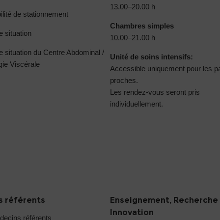
13.00–20.00 h
ilité de stationnement
Chambres simples
e situation
10.00–21.00 h
e situation du Centre Abdominal /
Unité de soins intensifs:
gie Viscérale
Accessible uniquement pour les p
proches.
Les rendez-vous seront pris
individuellement.
 référents
Enseignement, Recherche
Innovation
decins référents