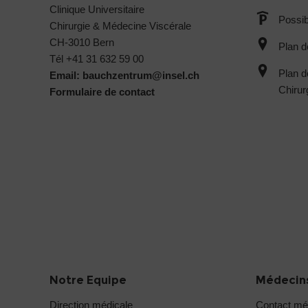
Clinique Universitaire
Possib
Chirurgie & Médecine Viscérale
CH-3010 Bern
Plan d
Tél +41 31 632 59 00
Plan d
Email:
bauchzentrum@
insel.ch
Chirur
Formulaire de contact
Notre Equipe
Médecins
Direction médicale
Contact mé