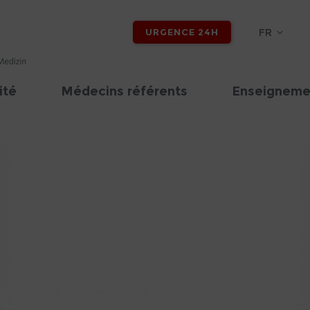
FR
URGENCE 24H
ité
Médecins référents
Enseigneme