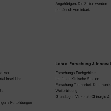
Angehörigen. Die Zeiten werden
persönlich vereinbart.
r
Lehre, Forschung & Innova
weiser
Forschungs Fachgebiete
tal Insel-Link
Laufende Klinische Studien
Forschung Teamarbeit-Kommunika
ds
Weiterbildung
Grundlagen Viszerale Chirurgie &
ngen / Fortbildungen