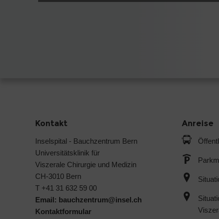
Kontakt
Anreise
Inselspital - Bauchzentrum Bern
Öffent
Universitätsklinik für
Parkmö
Viszerale Chirurgie und Medizin
CH-3010 Bern
Situat
T +41 31 632 59 00
Situat
Email:
bauchzentrum@
insel.ch
Viszer
Kontaktformular