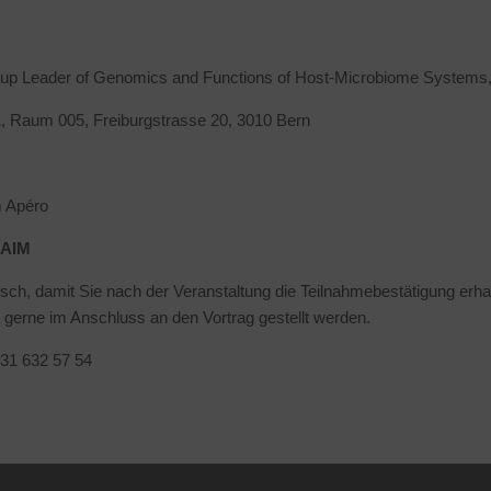
oup Leader of Genomics and Functions of Host-Microbiome Systems, 
1, Raum 005, Freiburgstrasse 20, 3010 Bern
m Apéro
GAIM
risch, damit Sie nach der Veranstaltung die Teilnahmebestätigung erhal
gerne im Anschluss an den Vortrag gestellt werden.
 031 632 57 54