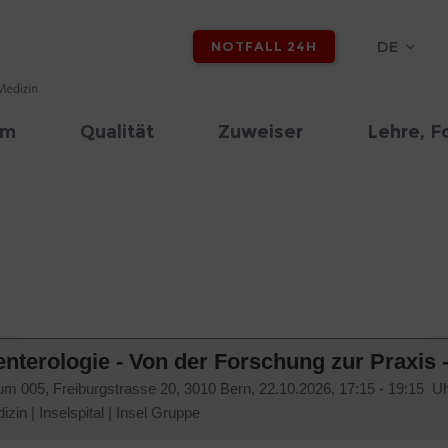
DE
NOTFALL 24H
am
Qualität
Zuweiser
Lehre, F
enterologie - Von der Forschung zur Praxis 
um 005, Freiburgstrasse 20, 3010 Bern,
22.10.2026, 17:15 - 19:15 U
izin
|
Inselspital
|
Insel Gruppe