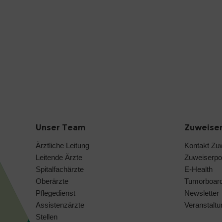
Unser Team
Zuweise
Ärztliche Leitung
Kontakt Zu
Leitende Ärzte
Zuweiserpor
Spitalfachärzte
E-Health
Oberärzte
Tumorboar
Pflegedienst
Newsletter
Assistenzärzte
Veranstaltu
Stellen