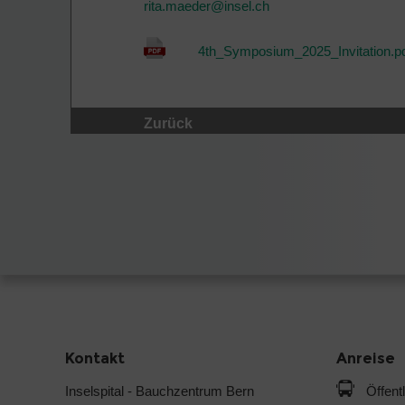
rita.maeder@
insel.ch
4th_Symposium_2025_Invitation.p
Zurück
Kontakt
Anreise
Inselspital - Bauchzentrum Bern
Öffent