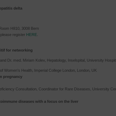
patitis delta
, Room H810, 3008 Bern
, please register
HERE
.
itif for networking
 Dr. med. Miriam Kolev, Hepatology, Inselspital, University Hospit
r of Women’s Health, Imperial College London, London, UK
 in pregnancy
iciency Consultation, Coordinator for Rare Diseases, University Cen
toimmune diseases with a focus on the liver