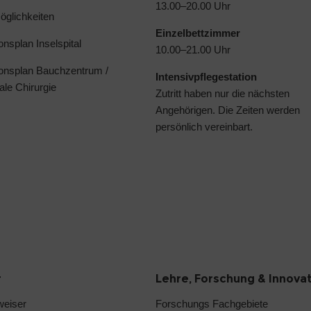
13.00–20.00 Uhr
glichkeiten
Einzelbettzimmer
ionsplan Inselspital
10.00–21.00 Uhr
ionsplan Bauchzentrum /
Intensivpflegestation
ale Chirurgie
Zutritt haben nur die nächsten
Angehörigen. Die Zeiten werden
persönlich vereinbart.
r
Lehre, Forschung & Innova
weiser
Forschungs Fachgebiete