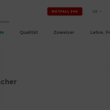
DE
NOTFALL 24H
am
Qualität
Zuweiser
Lehre, F
acher