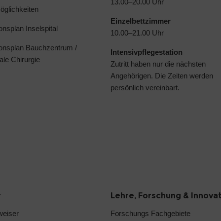
13.00–20.00 Uhr
glichkeiten
Einzelbettzimmer
ionsplan Inselspital
10.00–21.00 Uhr
ionsplan Bauchzentrum /
Intensivpflegestation
ale Chirurgie
Zutritt haben nur die nächsten
Angehörigen. Die Zeiten werden
persönlich vereinbart.
r
Lehre, Forschung & Innova
weiser
Forschungs Fachgebiete