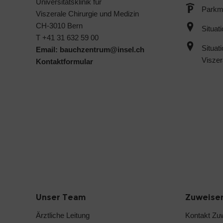
Universitätsklinik für
Parkmö
Viszerale Chirurgie und Medizin
CH-3010 Bern
Situat
T +41 31 632 59 00
Situat
Email:
bauchzentrum@
insel.ch
Viszer
Kontaktformular
Unser Team
Zuweise
Ärztliche Leitung
Kontakt Zu