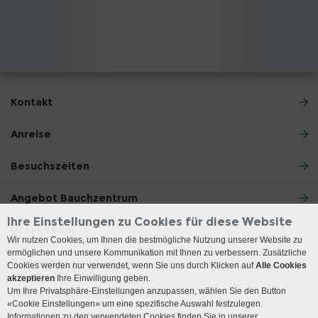
Kontakt
Anreise
Besuchszeiten
Angebot Bauchzentrum
Ihre Einstellungen zu Cookies für diese Website
Unser Team
Wir nutzen Cookies, um Ihnen die bestmögliche Nutzung unserer Website zu
ermöglichen und unsere Kommunikation mit Ihnen zu verbessern. Zusätzliche
Zuweiser
Cookies werden nur verwendet, wenn Sie uns durch Klicken auf
Alle Cookies
akzeptieren
Ihre Einwilligung geben.
Um Ihre Privatsphäre-Einstellungen anzupassen, wählen Sie den Button
Lehre, Forschung & Innovation
«Cookie Einstellungen» um eine spezifische Auswahl festzulegen.
Informationen zu den verwendeten Cookies finden Sie in unserer